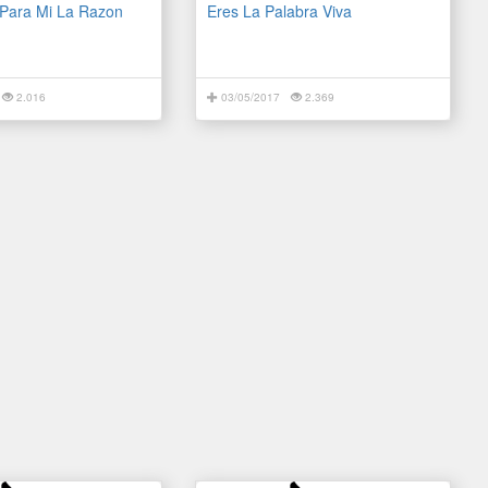
 Para Mi La Razon
Eres La Palabra Viva
2.016
03/05/2017
2.369