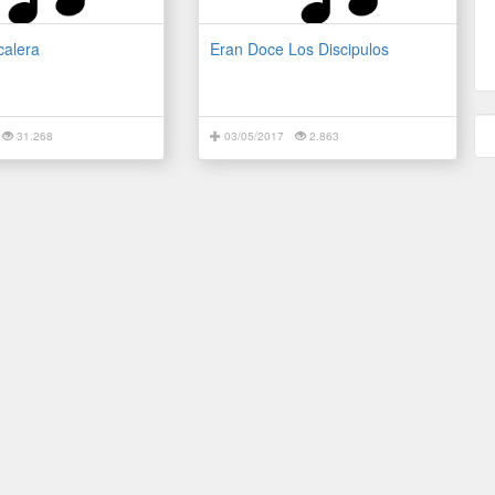
calera
Eran Doce Los Discipulos
31.268
03/05/2017
2.863