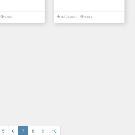
3.503
03/05/2017
6.666
5
6
7
8
9
10