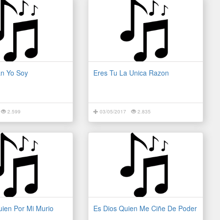
an Yo Soy
Eres Tu La Unica Razon
2.599
03/05/2017
2.835
uien Por Mi Murio
Es Dios Quien Me Ciñe De Poder