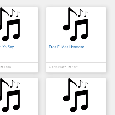
n Yo Soy
Eres El Mas Hermoso
2.316
03/05/2017
5.301