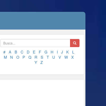
#
A
B
C
D
E
F
G
H
I
J
K
L
M
N
O
P
Q
R
S
T
U
V
W
X
Y
Z