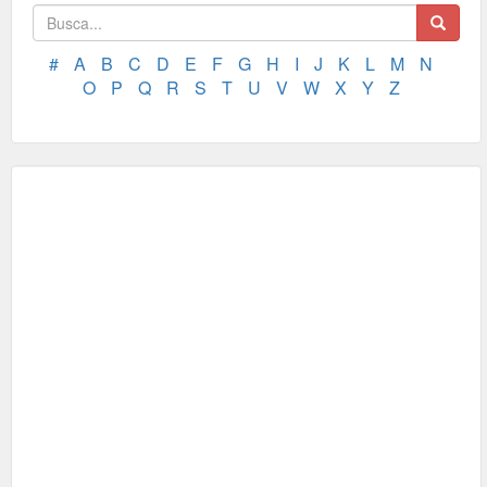
#
A
B
C
D
E
F
G
H
I
J
K
L
M
N
O
P
Q
R
S
T
U
V
W
X
Y
Z