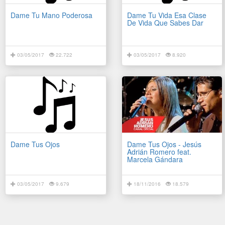
Dame Tu Mano Poderosa
Dame Tu Vida Esa Clase
De Vida Que Sabes Dar
03/05/2017
22.722
03/05/2017
8.920
Dame Tus Ojos
Dame Tus Ojos - Jesús
Adrián Romero feat.
Marcela Gándara
03/05/2017
9.679
18/11/2016
18.579