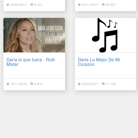
03/05/2017
9.101
03/11/2017
22.537
Daría lo que fuera - Ruth
Darte Lo Mejor De Mi
Mixter
Corazon
18/11/2016
9.879
03/05/2017
11.123