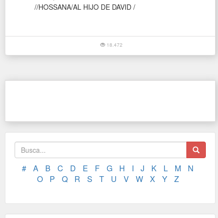
//HOSSANA/AL HIJO DE DAVID /
18.472
#
A
B
C
D
E
F
G
H
I
J
K
L
M
N
O
P
Q
R
S
T
U
V
W
X
Y
Z