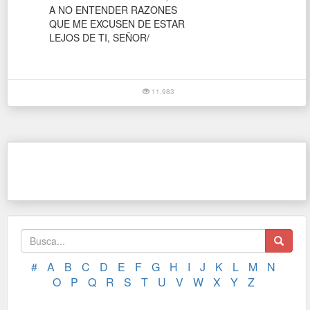
A NO ENTENDER RAZONES
QUE ME EXCUSEN DE ESTAR
LEJOS DE TI, SEÑOR/
11.983
#
A
B
C
D
E
F
G
H
I
J
K
L
M
N
O
P
Q
R
S
T
U
V
W
X
Y
Z