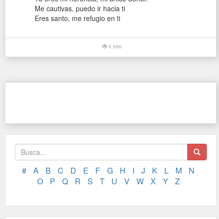
Me cautivas, puedo ir hacia ti
Eres santo, me refugio en ti
9.986
#
A
B
C
D
E
F
G
H
I
J
K
L
M
N
O
P
Q
R
S
T
U
V
W
X
Y
Z