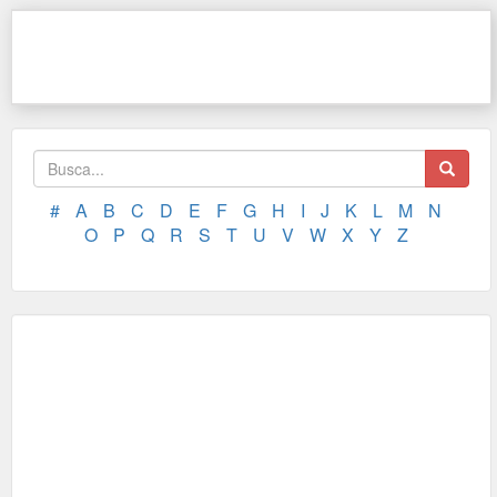
#
A
B
C
D
E
F
G
H
I
J
K
L
M
N
O
P
Q
R
S
T
U
V
W
X
Y
Z