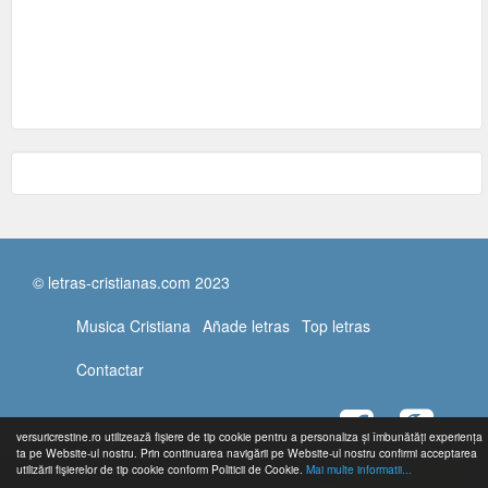
© letras-cristianas.com 2023
Musica Cristiana
Añade letras
Top letras
Contactar
versuricrestine.ro utilizează fişiere de tip cookie pentru a personaliza și îmbunătăți experiența
ta pe Website-ul nostru. Prin continuarea navigării pe Website-ul nostru confirmi acceptarea
utilizării fişierelor de tip cookie conform Politicii de Cookie.
Mai multe informatii...