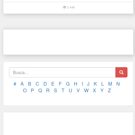
5.496
#
A
B
C
D
E
F
G
H
I
J
K
L
M
N
O
P
Q
R
S
T
U
V
W
X
Y
Z