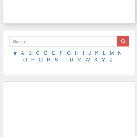
#
A
B
C
D
E
F
G
H
I
J
K
L
M
N
O
P
Q
R
S
T
U
V
W
X
Y
Z