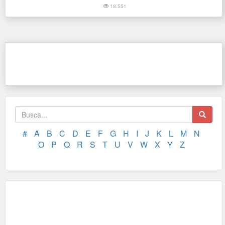
18.551
#
A
B
C
D
E
F
G
H
I
J
K
L
M
N
O
P
Q
R
S
T
U
V
W
X
Y
Z