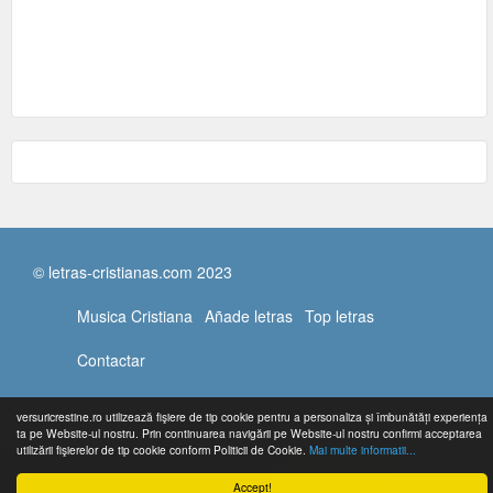
© letras-cristianas.com 2023
Musica Cristiana
Añade letras
Top letras
Contactar
versuricrestine.ro utilizează fişiere de tip cookie pentru a personaliza și îmbunătăți experiența
ta pe Website-ul nostru. Prin continuarea navigării pe Website-ul nostru confirmi acceptarea
utilizării fişierelor de tip cookie conform Politicii de Cookie.
Mai multe informatii...
Accept!