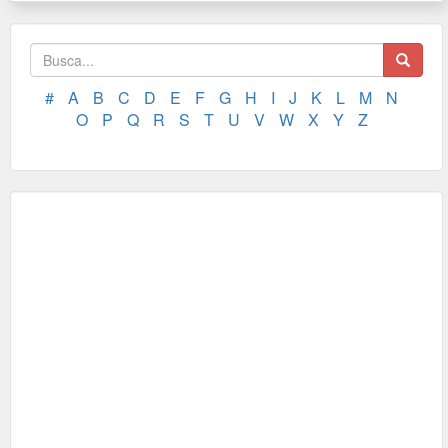
#
A
B
C
D
E
F
G
H
I
J
K
L
M
N
O
P
Q
R
S
T
U
V
W
X
Y
Z