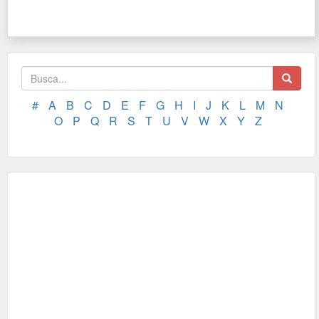
#
A
B
C
D
E
F
G
H
I
J
K
L
M
N
O
P
Q
R
S
T
U
V
W
X
Y
Z